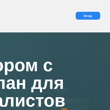
Вход
ором с
лан для
алистов