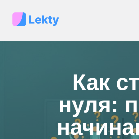
Как с
нуля: 
начина