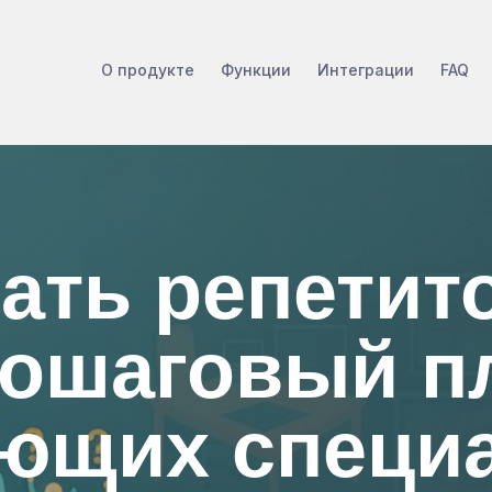
О продукте
Функции
Интеграции
FAQ
тать репетит
пошаговый п
ющих специ