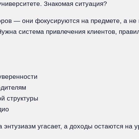
университете. Знакомая ситуация?
ров — они фокусируются на предмете, а не 
 Нужна система привлечения клиентов, прав
уверенности
одителям
ой структуры
дио
а энтузиазм угасает, а доходы остаются на 